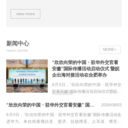
华力控股）全资子…
view more
新闻中心
MORE+
news center
“欣欣向荣的中国・驻华外交官看
安徽”国际传播活动启动仪式 暨皖
企出海对接活动在合肥举办
8月3日，“欣欣向荣的中国・驻华外交
官看安徽”国际传播活动启动仪式暨皖企
READ MORE
出海对接活动在合肥举办。来自埃塞俄
“欣欣向荣的中国・驻华外交官看安徽” 国际传播活动走进中安华力
2026/08/03
比亚、斐济、拉脱维亚、土耳其、博茨
瓦纳、…
8月3日，“欣欣向荣的中国・驻华外交官看安徽”国际传播活动走
进华力。来自埃塞俄比亚、斐济、拉脱维亚、土耳其、博茨瓦