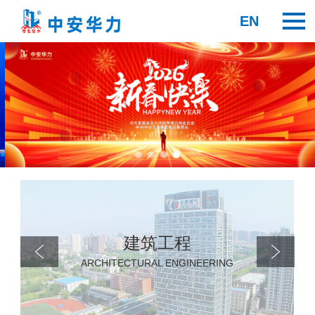
EN
建筑工程
ARCHITECTURAL ENGINEERING