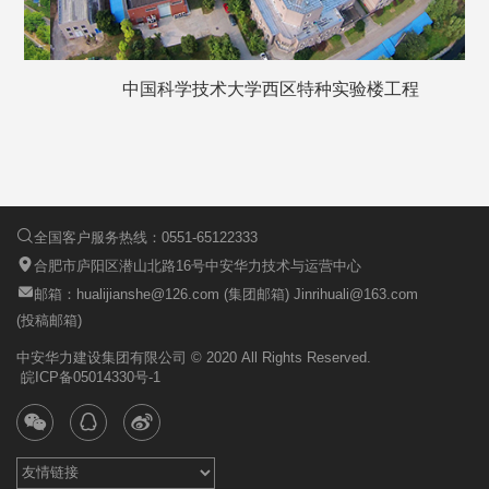
中国科学技术大学西区特种实验楼工程
国
全国客户服务热线：0551-65122333
合肥市庐阳区潜山北路16号中安华力技术与运营中心
邮箱：hualijianshe@126.com (集团邮箱) Jinrihuali@163.com
(投稿邮箱)
中安华力建设集团有限公司 © 2020 All Rights Reserved.
皖ICP备05014330号-1