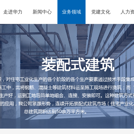
走进华力
新闻中心
业务领域
党建文化
人力