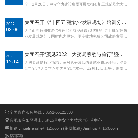
全，2月26日，中安华力建设集团开展盘扣架施工规范及危大工
程方案编制指南宣讲会，项目管理中心及各子（分）公司技术
质量线条、安全环保线条，在建项目技术负责人等70余人参加
会议。本次培训邀请了来自品茗股份的专家讲师刘硕进行授
集团召开《“十四五”建筑业发展规划》培训分享会
2022
课。授课专家从政策环境、机遇挑战、发…
03-06
为全面理解和准确把握住房和城乡建设部印发的《“十四五”建筑
业发展规划》，同时也为更好、更高效地完成公司战略发展目
标，3月5日上午，集团召开《“十四五”建筑业发展规划》培训
分享会，控股高管、集团高管，各中心负责人、子（分）公司
管理人员及相关业务部门人员参加会议，常前仓董事长出席会
集团召开“预见2022—大变局煎熬与前行” 暨工程行业年度高峰论坛培训分享会
2021
议并发表重要讲话。会上，常务副总…
12-14
为把握建筑行业动态，应对竞争激烈的建筑业市场环境，提高
公司管理人员学习能力和管理水平。12月11日上午，集团召
开“预见2022—大变局煎熬与前行”暨工程行业年度高峰论坛培
训分享会，华力控股集团高层，建设集团及各中心、在肥各分
公司中层及以上员工参加会议。会上，集团常务副总裁陈博、
副总裁张秀灵、副总裁谷利平和总工…
全国客户服务热线：0551-65122333
合肥市庐阳区潜山北路16号中安华力技术与运营中心
邮箱：hualijianshe@126.com (集团邮箱) Jinrihuali@163.com
(投稿邮箱)