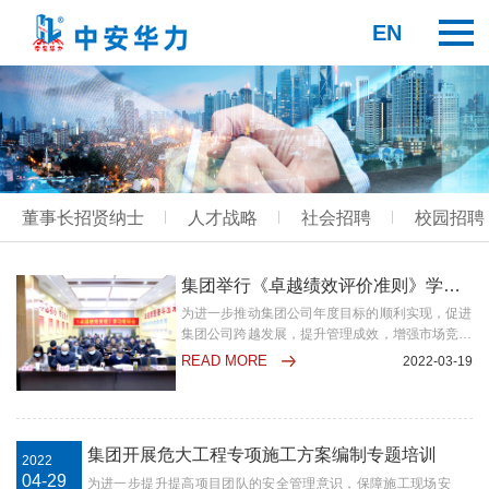
EN
董事长招贤纳士
人才战略
社会招聘
校园招聘
集团举行《卓越绩效评价准则》学习培训分享会
为进一步推动集团公司年度目标的顺利实现，促进
集团公司跨越发展，提升管理成效，增强市场竞争
优势，集团公司于3月19日举行《卓越绩效评价准
READ MORE
2022-03-19
则》学习培训分享会，集团高管，各中心负责人、
子（分）公司管理人员及相关业务部门关联人员参
加。此次培训，邀请了《准则》解读方面的相关专
家进行讲解授课。导入卓越绩效模…
集团开展危大工程专项施工方案编制专题培训
2022
04-29
为进一步提升提高项目团队的安全管理意识，保障施工现场安