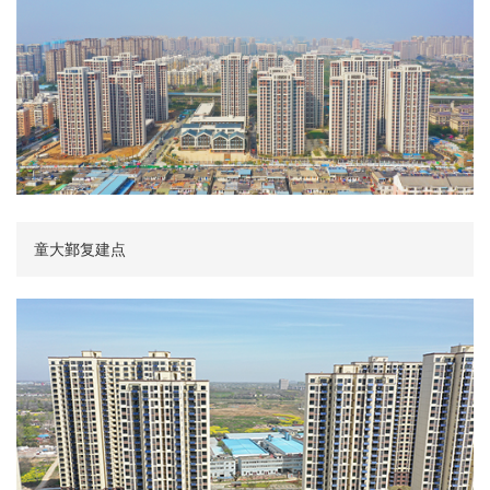
童大鄞复建点